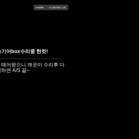
기어box수리중 한컷!
 떼어왔으니 깨끗이 수리후 다
하면 A/S 끝~